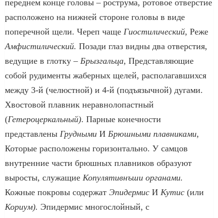
переднем конце головы – рострума, ротовое отверстие
расположено на нижней стороне головы в виде
поперечной щели. Череп чаще
Гиостилический,
Реже
Амфистилический.
Позади глаз видны два отверстия,
ведущие в глотку –
Брызгальца,
Представляющие
собой рудимен­ты жаберных щелей, располагавшихся
между 3-й (челюстной) и 4-й (подъязычной) дугами.
Хвостовой плавник неравнолопастный
(
Гетероцеркальный)
. Парные конечности
представлены
Грудными
И
Брюшными плавниками,
Которые расположены горизонтально. У самцов
внутрен­ние части брюшных плавников образуют
вырос­ты, служащие
Копулятивнъши органами.
Кожные покровы содержат
Эпидермис
И
Кутис
(или
Кориум).
Эпидермис многослойный, с