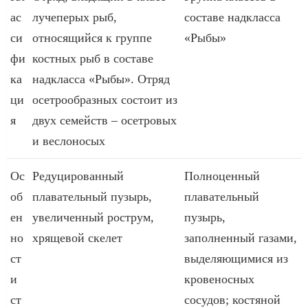
ас
лучеперых рыб,
составе надкласса
си
относящийся к группе
«Рыбы»
фи
костных рыб в составе
ка
надкласса «Рыбы». Отряд
ци
осетрообразных состоит из
я
двух семейств – осетровых
и веслоносых
Ос
Редуцированный
Полноценный
об
плавательный пузырь,
плавательный
ен
увеличенный рострум,
пузырь,
но
хрящевой скелет
заполненный газами,
ст
выделяющимися из
и
кровеносных
ст
сосудов; костяной