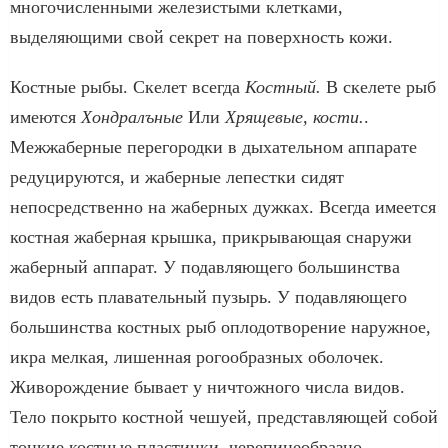
многочисленными железистыми клет­ками,
выделяющими свой секрет на поверхность кожи.
Костные рыбы. Скелет всегда
Костный.
В скелете рыб
имеются
Хондралъные
Или
Хрящевые, кости.
.
Межжаберные перегородки в дыхательном аппарате
редуци­руются, и жаберные лепестки сидят
непосредственно на жаберных дужках. Всегда имеется
костная жаберная крышка, прикрываю­щая снаружи
жаберный аппарат. У подавляющего большинства
видов есть плавательный пузырь. У подавляющего
большинства костных рыб оплодотворение наружное,
икра мелкая, лишенная рогообразных оболочек.
Живо­рождение бывает у ничтожного числа видов.
Тело покрыто костной чешуей, представляющей собой
тонкие костные пластинки, черепицеобразно