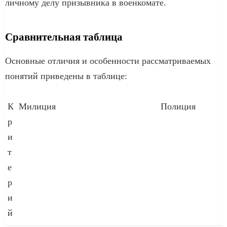
личному делу призывника в военкомате.
Сравнительная таблица
Основные отличия и особенности рассматриваемых
понятий приведены в таблице:
К
Милиция
Полиция
р
и
т
е
р
и
й