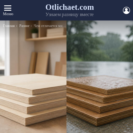
Otlichaet.com
А
Меню
Узнаем разницу вместе
Вы здесь:
Главная
Разное
Чем отличается милиция от полиции — основные сведения