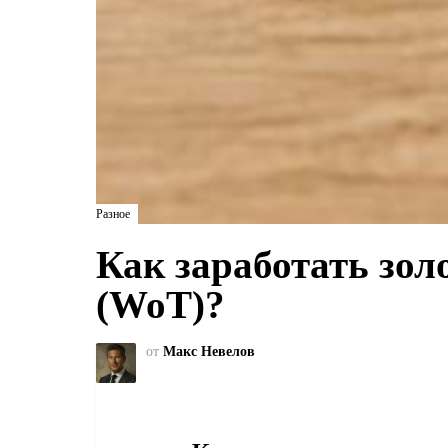
Разное
Как заработать золо
(WoT)?
от
Макс Невелов