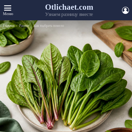
Otlichaet.com
А
Меню
Узнаем разницу вместе
Вы здесь:
Главная
Разное
Как выбрать помело