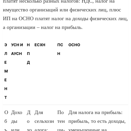
платят несколько разных налогов: НДС, налог на
имущество организаций или физических лиц, плюс
ИП на ОСНО платят налог на доходы физических лиц,
а организации – налог на прибыль.
Э
УСН И
Н
ЕСХН
ПС
ОСНО
Л
АУСН
П
Н
Е
Д
М
Е
Н
Т
О
Дохо
Д
Для
По
Для налога на прибыль:
б
ды
о
сельхозн
тен
прибыль, то есть доходы,
ъ
или
хо
алога:
ци­
умень­шенные на