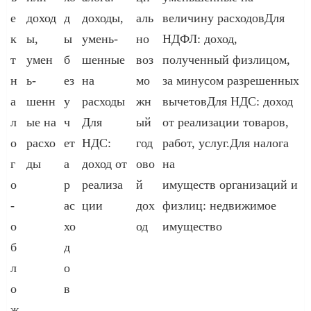
е
доход
д
доходы,
аль
величину расходовДля
к
ы,
ы
умень­
но
НДФЛ: доход,
т
умен
б
шенные
воз
полученный физлицом,
н
ь­
ез
на
мо
за минусом разрешенных
а
шенн
у
расходы
жн
вычетовДля НДС: доход
л
ые на
ч
Для
ый
от реализации товаров,
о
расхо
ет
НДС:
год
работ, услуг.Для налога
г
ды
а
доход от
ово
на
о
р
реализа
й
имуществ организаций и
­
ас
ции
дох
физлиц: недвижимое
о
хо
од
имущество
б
д
л
о
о
в
ж