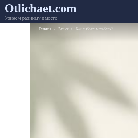
Otlichaet.com
Узнаем разницу вместе
Вы здесь:
Главная
Разное
Как выбрать мотоблок?