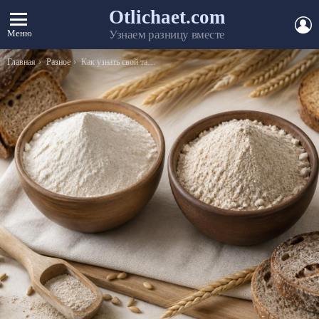
Otlichaet.com
А
Меню
Узнаем разницу вместе
Вы здесь:
Главная
Разное
Как узнать свой тариф на Мегафоне?