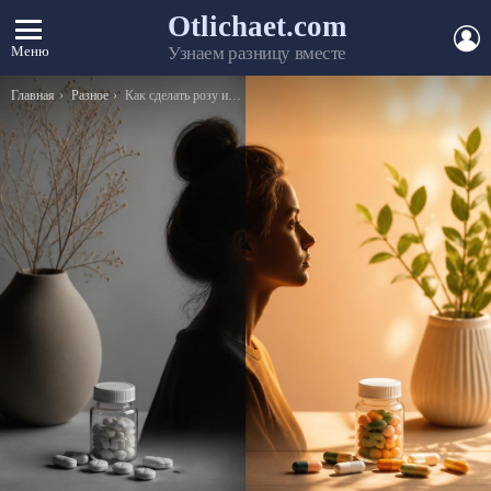
Otlichaet.com
А
Меню
Узнаем разницу вместе
Вы здесь:
Главная
Разное
Как сделать розу из ленты?