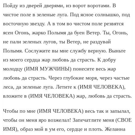
Пойду из дверей дверями, из ворот воротами. В
чистое поле в зеленые луга. Под ясное солнышко, под
восточную звезду. А в том во чистом поле резвятся
ясен Огонь, жарко Полымя да буен Ветер. Ты, Огонь,
не пали зеленых лугов, ты Ветер, не раздувай
Полымя. Сослужите вы мне службу верную. Выньте
из моего сердца жар любовь да страсть. К добру
молодцу (ИМЯ МУЖЧИНЫ) понесите весь жар
любовь да страсть. Через глубокие моря, через частые
леса, да зеленые луга. Летите к (ИМЯ ЧЕЛОВЕКА),
вложите в (ИМЯ ЧЕЛОВЕКА) жар, любовь да страсть.
Чтобы по мне (ИМЯ ЧЕЛОВЕКА) весь так и запылал,
чтобы он меня яро возжелал! Запечатлите меня (СВОЕ
ИМЯ), образ мой в ум его, сердце и плоть. Желанна