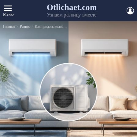
Otlichaet.com
А
Меню
Узнаем разницу вместе
Вы здесь:
Главная
Разное
Как придать волосам пепельный оттенок?