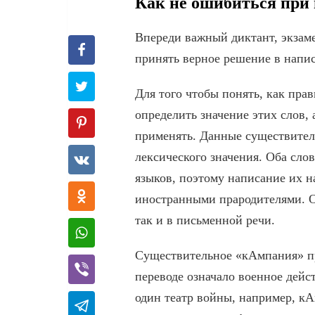
Как не ошибиться при
Впереди важный диктант, экзаме
принять верное решение в напи
Для того чтобы понять, как пра
определить значение этих слов, 
применять. Данные существител
лексического значения. Оба сло
языков, поэтому написание их н
иностранными прародителями. Од
так и в письменной речи.
Существительное «кАмпания» пр
переводе означало военное дей
один театр войны, например, к