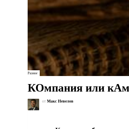
Разное
КОмпания или кАмп
от
Макс Невелов