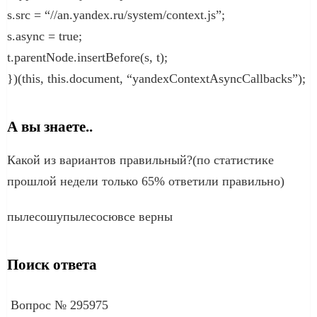
s.src = “//an.yandex.ru/system/context.js”;
s.async = true;
t.parentNode.insertBefore(s, t);
})(this, this.document, “yandexContextAsyncCallbacks”);
А вы знаете..
Какой из вариантов правильный?(по статистике
прошлой недели только 65% ответили правильно)
пылесошупылесосювсе верны
Поиск ответа
Вопрос № 295975