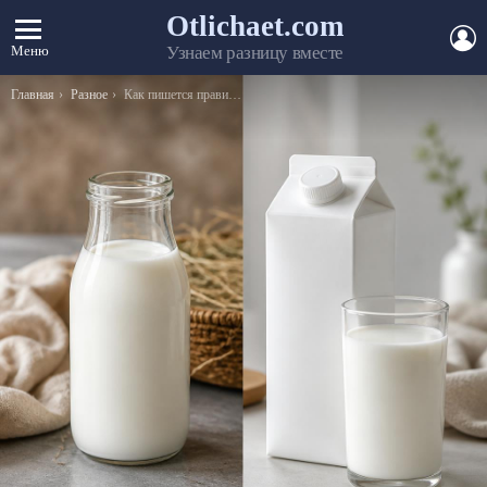
Otlichaet.com
А
Меню
Узнаем разницу вместе
Вы здесь:
Главная
Разное
Как пишется правильно: примЕте или примИте?