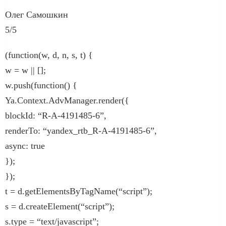
Олег Самошкин
5/5
(function(w, d, n, s, t) {
w = w || [];
w.push(function() {
Ya.Context.AdvManager.render({
blockId: “R-A-4191485-6”,
renderTo: “yandex_rtb_R-A-4191485-6”,
async: true
});
});
t = d.getElementsByTagName(“script”);
s = d.createElement(“script”);
s.type = “text/javascript”;