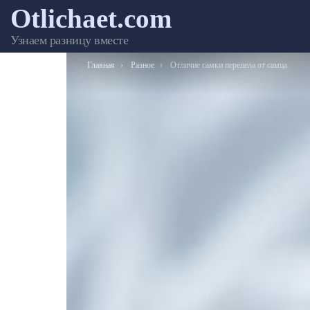
Otlichaet.com
Узнаем разницу вместе
Вы здесь:
Главная
Разное
Отличие самки перепела от самца