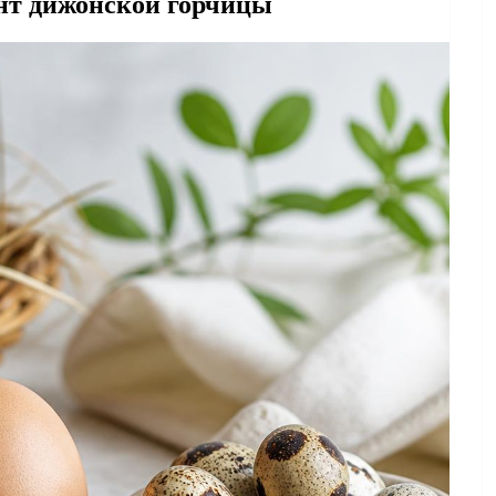
нт дижонской горчицы