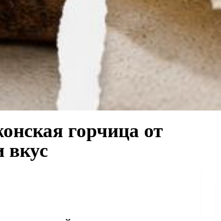
онская горчица от
 вкус