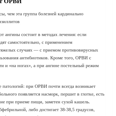
от ОРВИ
, чем эта группа болезней кардинально
нзиллитов
т ангины состоит в методах лечения: если
дят самостоятельно, с применением
 тяжелых случаях — с приемом противовирусных
ользования антибиотиков. Кроме того, ОРВИ с
и и «на ногах», а при ангине постельный режим
е патологий: при ОРВИ почти всегда возникает
больного появляется насморк, першит в глотке, есть
ние при приеме пищи, заметен сухой кашель.
бфебрильной, либо достигает 38-38,5 градусов,