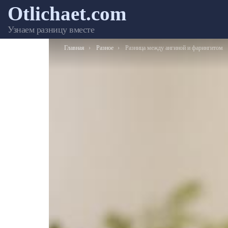
Otlichaet.com
Узнаем разницу вместе
Вы здесь:
Главная
Разное
Разница между ангиной и фарингитом