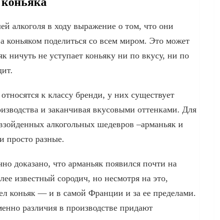
 коньяка
й алкоголя в ходу выражение о том, что они
 а коньяком поделиться со всем миром. Это может
як ничуть не уступает коньяку ни по вкусу, ни по
дит.
 относятся к классу бренди, у них существует
оизводства и заканчивая вкусовыми оттенками. Для
взойденных алкогольных шедевров –арманьяк и
и просто разные.
но доказано, что арманьяк появился почти на
лее известный сородич, но несмотря на это,
ел коньяк — и в самой Франции и за ее пределами.
менно различия в производстве придают