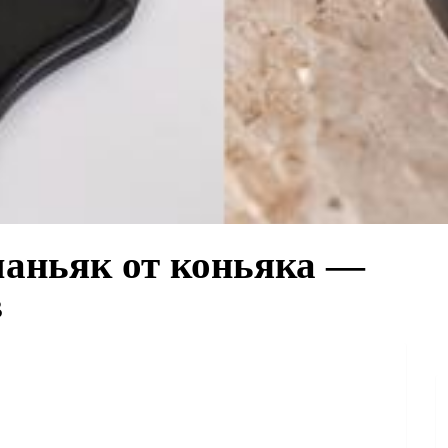
маньяк от коньяка —
в