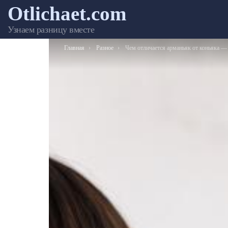
Otlichaet.com
Узнаем разницу вместе
Вы здесь:
Главная
Разное
Чем отличается арманьяк от коньяка — сравнение напитк