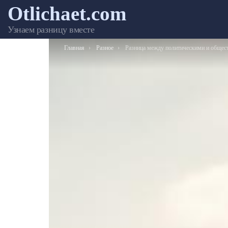
Otlichaet.com
Узнаем разницу вместе
Вы здесь:
Главная
Разное
Разница между политическими и общественно-политическими организаци