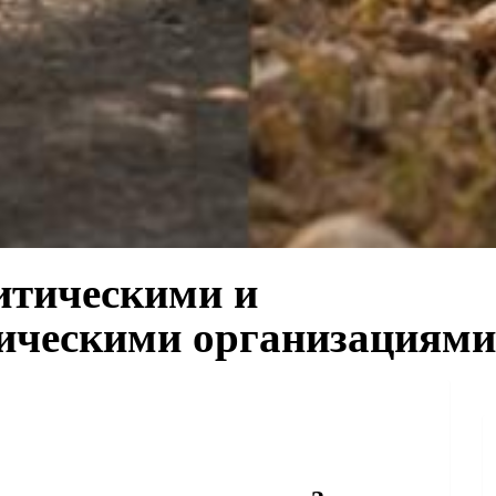
итическими и
ическими организациями