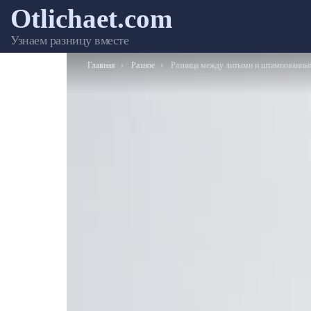
Otlichaet.com
Узнаем разницу вместе
Вы здесь:
Главная
Разное
Разница между литыми и штампованными диска