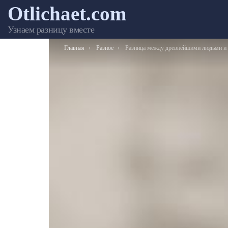
Otlichaet.com
Узнаем разницу вместе
Вы здесь:
Главная
Разное
Разница между древнейшими людьми и животны