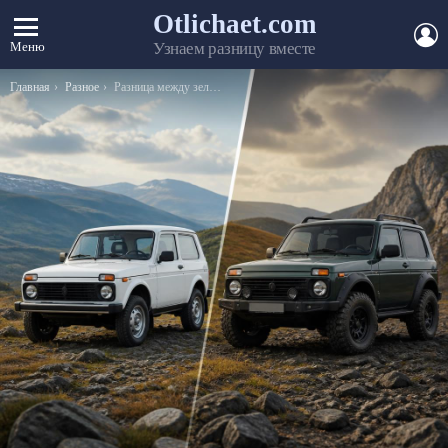
Otlichaet.com
А
Меню
Узнаем разницу вместе
Вы здесь:
Главная
Разное
Разница между зеленым и черным чаем