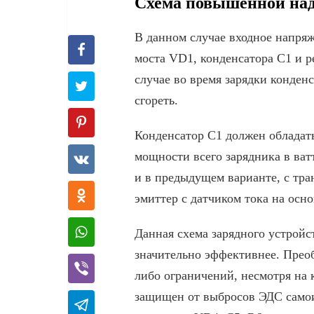
Схема повышенной на
В данном случае входное напряж
моста VD1, конденсатора С1 и р
случае во время зарядки конден
сгореть.
Конденсатор С1 должен обладат
мощности всего зарядника в ватт
и в предыдущем варианте, с тра
эмиттер с датчиком тока на осн
Данная схема зарядного устрой
значительно эффективнее. Преоб
либо ограничений, несмотря на 
защищен от выбросов ЭДС самои