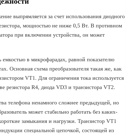
дежности
ение выпрямляется за счет использования диодного
езистора, мощностью не ниже 0,5 Вт. В противном
сатора при включении устройства, он может
ь емкостью в микрофарадах, равной показателю
ах. Основная схема преобразователя такая же, как
нзистором VT1. Для ограничения тока используется
ове резистора R4, диода VD3 и транзистора VT2.
ства телефона ненамного сложнее предыдущей, но
разователь может стабильно работать без каких-
короткие замыкания и нагрузки. Транзистор VT1
ндукции специальной цепочкой, состоящей из