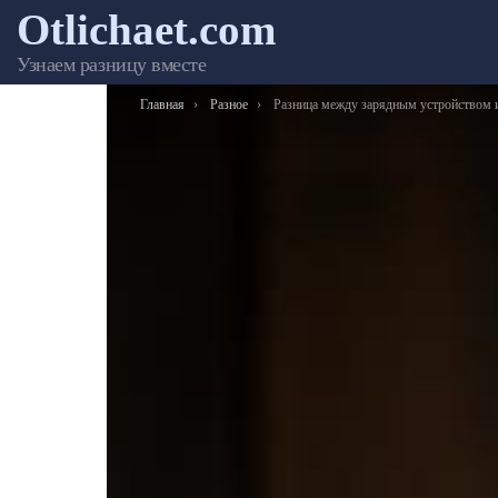
Otlichaet.com
Узнаем разницу вместе
Вы здесь:
Главная
Разное
Разница между зарядным устройством и блоком питан