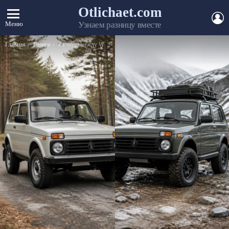
Otlichaet.com
А
Меню
Узнаем разницу вместе
Вы здесь:
Главная
Разное
Разница между WMA и MP3