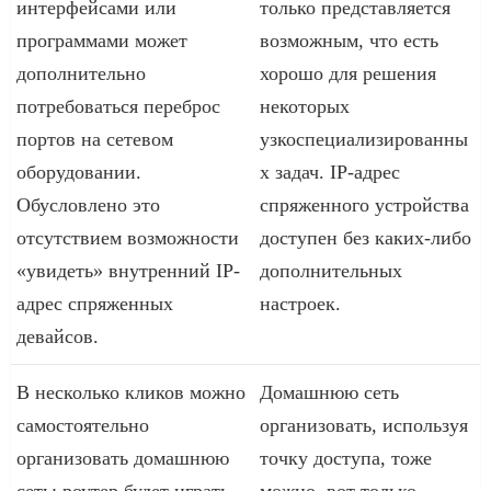
интерфейсами или
только представляется
программами может
возможным, что есть
дополнительно
хорошо для решения
потребоваться переброс
некоторых
портов на сетевом
узкоспециализированны
оборудовании.
х задач. IP-адрес
Обусловлено это
спряженного устройства
отсутствием возможности
доступен без каких-либо
«увидеть» внутренний IP-
дополнительных
адрес спряженных
настроек.
девайсов.
В несколько кликов можно
Домашнюю сеть
самостоятельно
организовать, используя
организовать домашнюю
точку доступа, тоже
сеть: роутер будет играть
можно, вот только