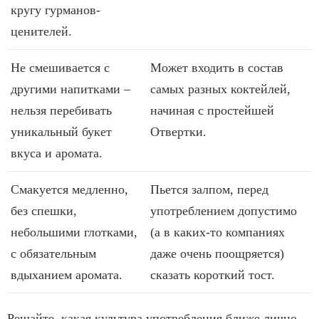
кругу гурманов-
ценителей.
Не смешивается с
Может входить в состав
другими напитками –
самых разных коктейлей,
нельзя перебивать
начиная с простейшей
уникальный букет
Отвертки.
вкуса и аромата.
Смакуется медленно,
Пьется залпом, перед
без спешки,
употреблением допустимо
небольшими глотками,
(а в каких-то компаниях
с обязательным
даже очень поощряется)
вдыханием аромата.
сказать короткий тост.
Решайте, какая культура употребления ближе лично