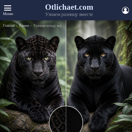
Otlichaet.com
А
Меню
Узнаем разницу вместе
Вы здесь:
Главная
Разное
Разница между верандой и террасой