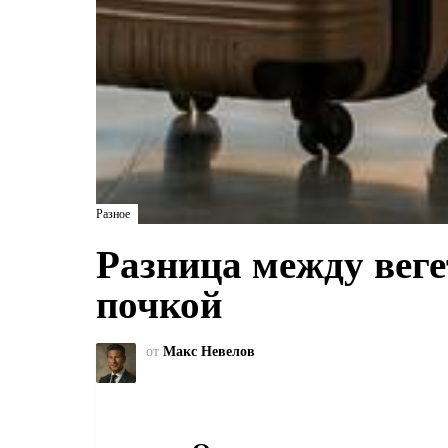
Разное
Разница между веге
почкой
от
Макс Невелов