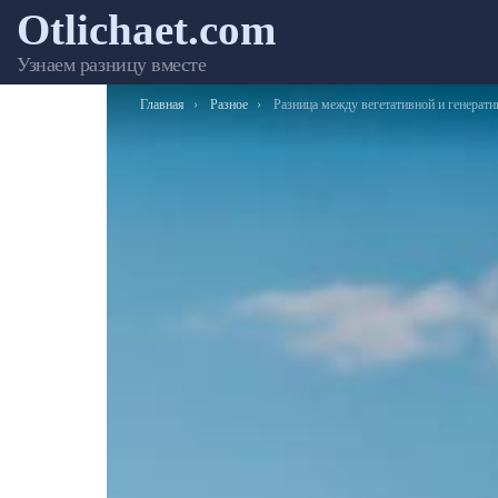
Otlichaet.com
Узнаем разницу вместе
Вы здесь:
Главная
Разное
Разница между вегетативной и генеративной поч