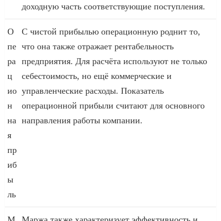
доходную часть соответствующие поступления.
О
С чистой прибылью операционную роднит то,
пе
что она также отражает рентабельность
ра
предприятия. Для расчёта используют не только
ц
себестоимость, но ещё коммерческие и
ио
управленческие расходы. Показатель
н
операционной прибыли считают для основного
на
направления работы компании.
я
пр
иб
ы
ль
М
Маржа также характеризует эффективность и