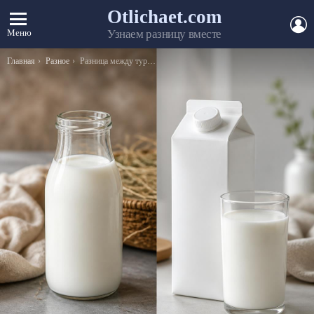
Otlichaet.com
А
Меню
Узнаем разницу вместе
Вы здесь:
Главная
Разное
Разница между турбиной и компрессором