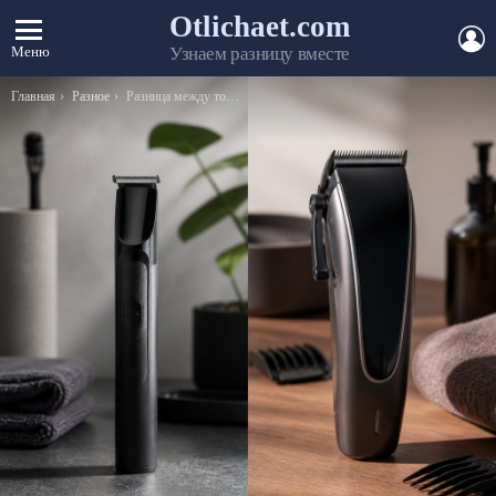
Otlichaet.com
А
Меню
Узнаем разницу вместе
Вы здесь:
Главная
Разное
Разница между томатом и помидором