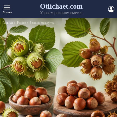
Otlichaet.com
А
Меню
Узнаем разницу вместе
Вы здесь:
Главная
Разное
Разница между таунхаусом и пентхаусом