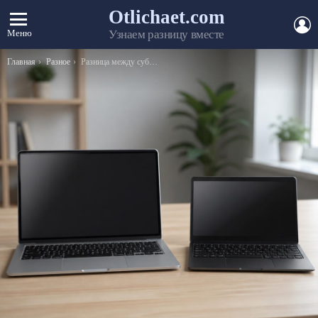
Otlichaet.com
А
Меню
Узнаем разницу вместе
Вы здесь:
Главная
Разное
Разница между субсидией и субвенцией