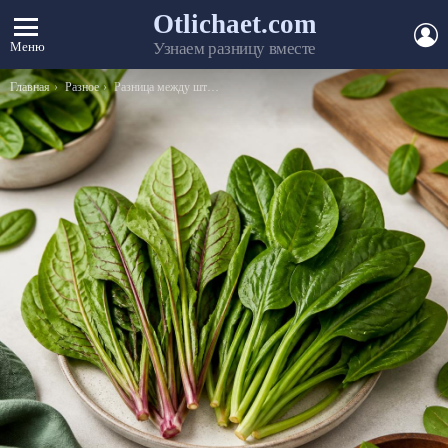
Otlichaet.com
А
Меню
Узнаем разницу вместе
Вы здесь:
Главная
Разное
Разница между штифтом и имплантом