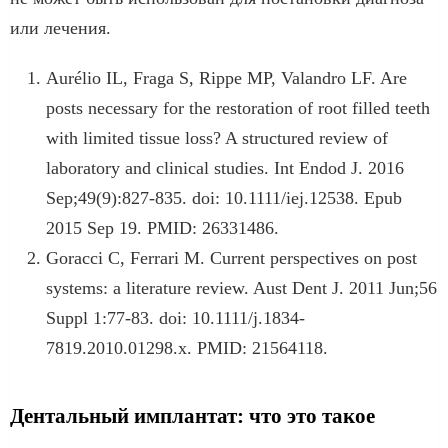
или лечения.
Aurélio IL, Fraga S, Rippe MP, Valandro LF. Are
posts necessary for the restoration of root filled teeth
with limited tissue loss? A structured review of
laboratory and clinical studies. Int Endod J. 2016
Sep;49(9):827-835. doi: 10.1111/iej.12538. Epub
2015 Sep 19. PMID: 26331486.
Goracci C, Ferrari M. Current perspectives on post
systems: a literature review. Aust Dent J. 2011 Jun;56
Suppl 1:77-83. doi: 10.1111/j.1834-
7819.2010.01298.x. PMID: 21564118.
Дентальный имплантат: что это такое