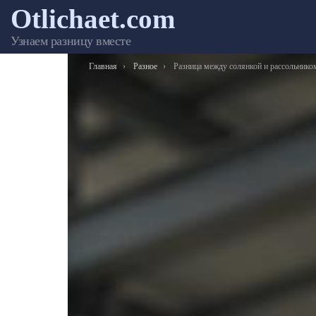
Otlichaet.com
Узнаем разницу вместе
Вы здесь:
Главная
Разное
Разница между солянкой и рассольнико