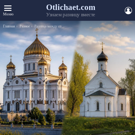
Otlichaet.com
А
Меню
Узнаем разницу вместе
Вы здесь:
Главная
Разное
Разница между софой и тахтой