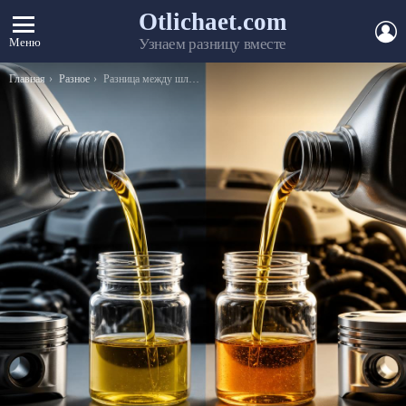
Otlichaet.com
А
Меню
Узнаем разницу вместе
Вы здесь:
Главная
Разное
Разница между шлифовкой и полировкой