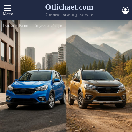
Otlichaet.com
А
Меню
Узнаем разницу вместе
Вы здесь:
Главная
Разное
Синусит и гайморит – в чем разница между ними