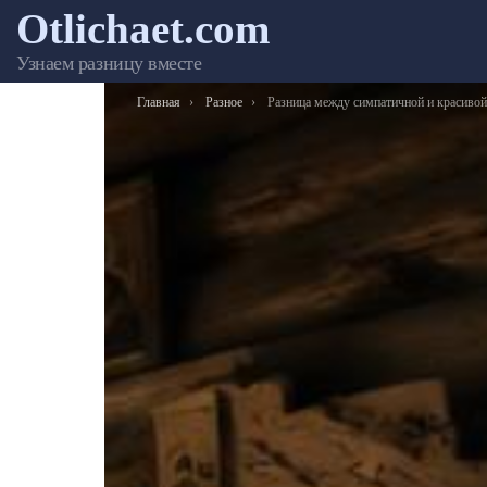
Otlichaet.com
Узнаем разницу вместе
Вы здесь:
Главная
Разное
Разница между симпатичной и красивой женщи