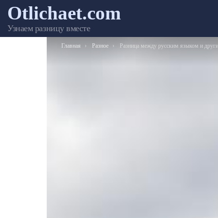
Otlichaet.com
Узнаем разницу вместе
Вы здесь:
Главная
Разное
Разница между русским языком и другими языка