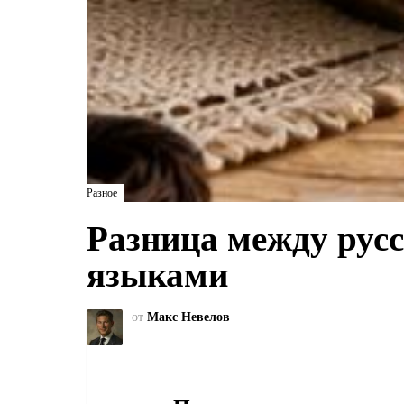
Разное
Разница между рус
языками
от
Макс Невелов