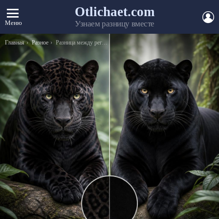
Otlichaet.com
А
Меню
Узнаем разницу вместе
Вы здесь:
Главная
Разное
Разница между регламентом и положением