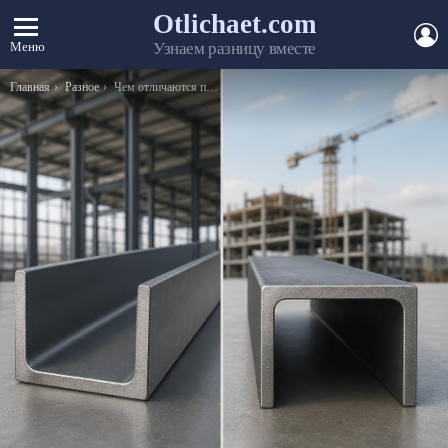
Otlichaet.com
А
Меню
Узнаем разницу вместе
Вы здесь:
Главная
Разное
Чем отличаются пусковые конденсаторы от обычных рабочих, есть ли разница