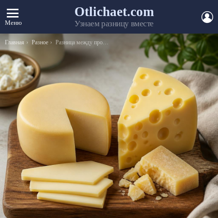
Otlichaet.com
А
Меню
Узнаем разницу вместе
Вы здесь:
Главная
Разное
Разница между протеинами и аминокислотами