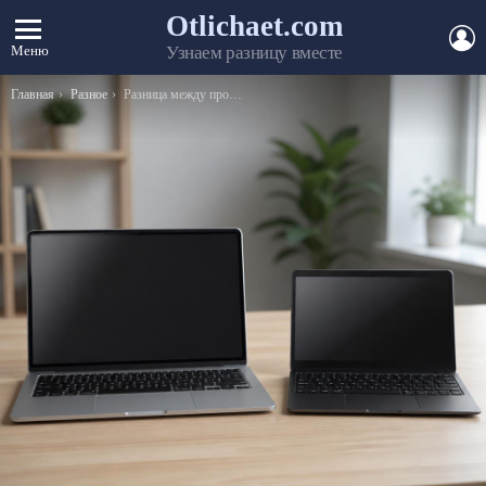
Otlichaet.com
А
Меню
Узнаем разницу вместе
Вы здесь:
Главная
Разное
Разница между прокурором и следователем