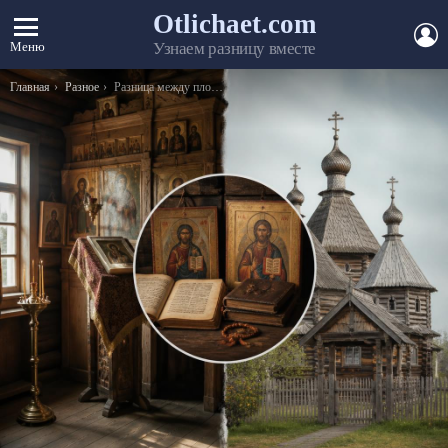
Otlichaet.com
А
Меню
Узнаем разницу вместе
Вы здесь:
Главная
Разное
Разница между плойкой и утюжком