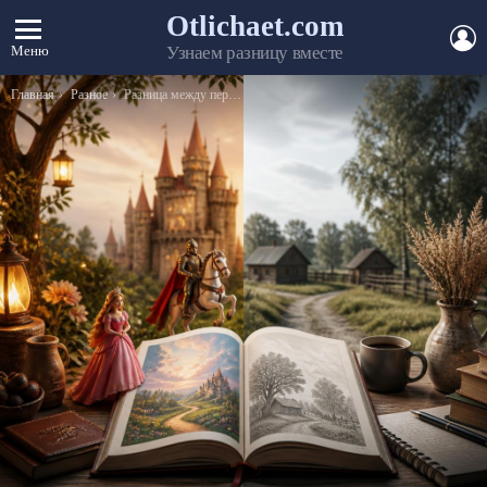
Otlichaet.com
А
Меню
Узнаем разницу вместе
Вы здесь:
Главная
Разное
Разница между перстнем и печаткой