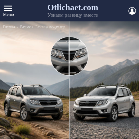
Otlichaet.com
А
Меню
Узнаем разницу вместе
Вы здесь:
Главная
Разное
Разница между парикмахерской и салоном красоты