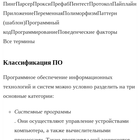
ПингПарсерПроксиПрефабПентестПротоколПайплайн
ПриложениеПеременнаяПолиморфизмПаттерн
(шаблон)Программный
кодПрограммированиеПоведенческие факторы
Все термины
Классификация ПО
Программное обеспечение информационных
технологий и систем можно условно разделить на три
основные категории:
Системные программы
. Они осуществляют управление устройствами
компьютера, а также вычислительными
процессами. Такие программы ещё занимаются