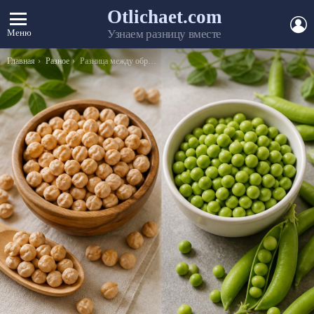
Otlichaet.com
А
Меню
Узнаем разницу вместе
Вы здесь:
Главная
Разное
Разница между образованием и образованностью