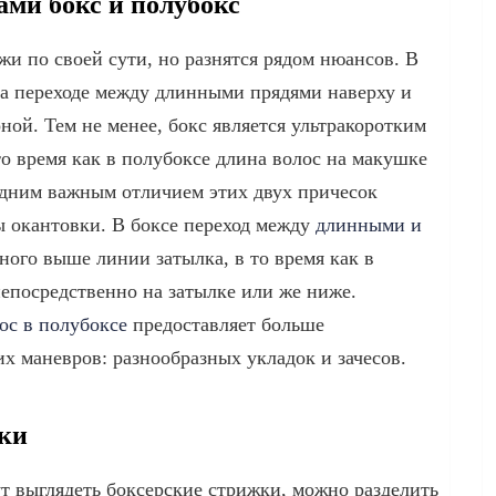
ми бокс и полубокс
жи по своей сути, но разнятся рядом нюансов. В
на переходе между длинными прядями наверху и
ной. Тем не менее, бокс является ультракоротким
о время как в полубоксе длина волос на макушке
одним важным отличием этих двух причесок
ы окантовки. В боксе переход между
длинными и
ого выше линии затылка, в то время как в
непосредственно на затылке или же ниже.
ос в полубоксе
предоставляет больше
х маневров: разнообразных укладок и зачесов.
ки
ут выглядеть боксерские стрижки, можно разделить