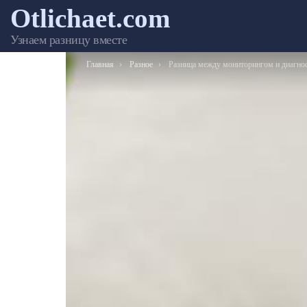
Otlichaet.com
Узнаем разницу вместе
Вы здесь:
Главная
Разное
Разница между мониторингом и диагностик