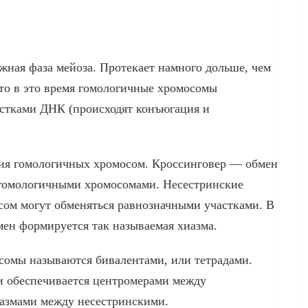
жная фаза мейоза. Протекает намного дольше, чем
 что в это время гомологичные хромосомы
стками ДНК (происходят конъюгация и
ия гомологичных хромосом. Кроссинговер — обмен
гомологичными хромосомами. Несестринские
ом могут обменяться равнозначными участками. В
бмен формируется так называемая хиазма.
омы называются бивалентами, или тетрадами.
 и обеспечивается центромерами между
азмами между несестринскими.