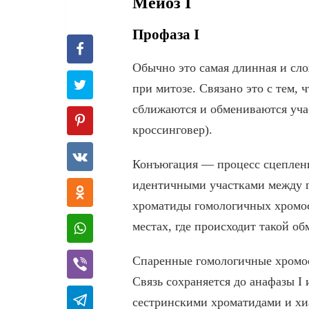
Мейоз I
Профаза I
Обычно это самая длинная и сло
при митозе. Связано это с тем,
сближаются и обмениваются уча
кроссинговер).
Конъюгация — процесс сцеплен
идентичными участками между 
хроматиды гомологичных хромос
местах, где происходит такой о
Спаренные гомологичные хромос
Связь сохраняется до анафазы I
сестринскими хроматидами и хи