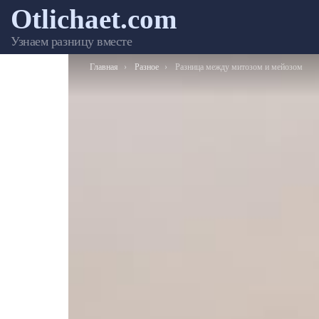
Otlichaet.com
Узнаем разницу вместе
Вы здесь:
Главная
Разное
Разница между митозом и мейозом